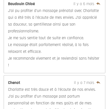
s
Hallauer
il y a un an
Je recommande vivement l’accompagnement de
Charlotte. J’ai pu profiter d’un massage avant et
après la naissance de ma fille, ce qui m’à fait un
grand bien et a créé une continuité. Elle est aussi
venu chez nous pour nous apprendre à masser notre
bébé ! Un grand moment de bonheur partagé !
PHILIPPOT
il y a un an
Je recommande vivement les séances de massage de
Charlotte Achard. Son professionnalisme, son écoute
et son toucher permettent une détente profonde et un
réel soulagement des tensions. Massage de qualité à
la fois relaxant et revitalisant. Merci encore pour ce
bon moment !