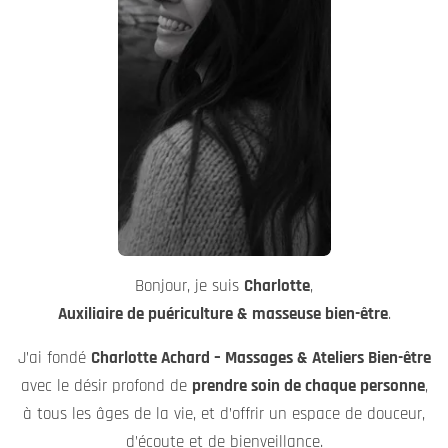
émotions et au rythme de chacun.
Que vous ressentiez le besoin de
vous détendre, de relâcher
les tensions, de vous recentrer ou simplement de vous
offrir un moment pour vous
, je vous accueille tel(le) que
vous êtes, avec présence, respect et bienveillance.
Grâce à ma formation et à mon expérience d’
auxiliaire de
puériculture
, j’ai développé une sensibilité particulière pour
l’accompagnement des
périodes de transition de vie
,
notamment autour de la grossesse, du post-partum et de
la parentalité.
Je suis ainsi
spécialisée en pré et post-partum
, tout en
proposant des soins bien-être adaptés à
toute personne
souhaitant se reconnecter à son corps et s’accorder un