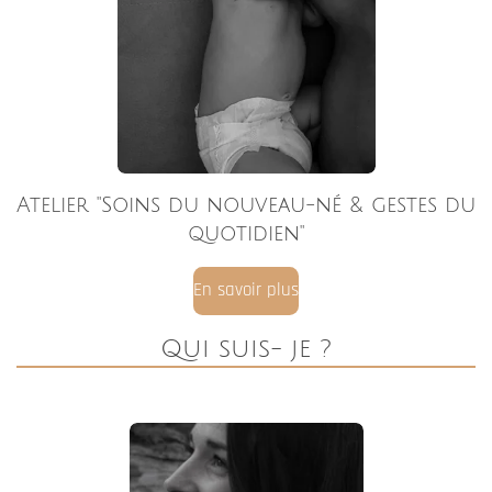
Bonjour, je suis
Charlotte
,
Auxiliaire de puériculture & masseuse bien-être
.
J’ai fondé
Charlotte Achard – Massages & Ateliers Bien-être
avec le désir profond de
prendre soin de chaque personne
,
à tous les âges de la vie, et d’offrir un espace de douceur,
d’écoute et de bienveillance.
J’accompagne
les femmes, les hommes et les enfants
, dans
une approche globale du bien-être, attentive au corps, aux