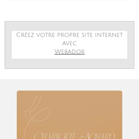
Charlotte Achard
"Massages & Ateliers Bien-être"
(au Studio ou à domicile)
Studio bien- être
1 l'oustalet 34380 Mas de Londres,
Occitanie, France
Tèl: 06.13.67.65.76
charlotteachard16@gmail.com
Sur RDV du Lundi au Vendredi
Au STUDIO bien-être,
1 l'oustalet 34380 Mas de Londres
De 9H30 à 18H