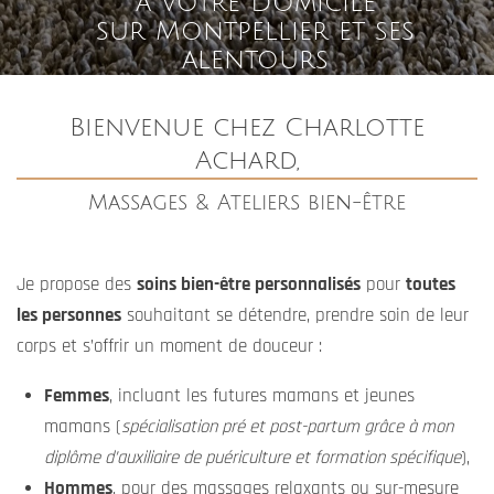
Chaque soin est pensé pour
écouter votre corps, apaiser
vos tensions et restaurer votre équilibre physique et
mental
, que ce soit dans un moment de transition de vie
(grossesse, post-accouchement) ou simplement pour une
pause détente bien méritée.
Je vous accueille dans mon
Studio Bien-être au Mas de
Londres (34)
ou je me déplace
à domicile autour de
Montpellier et ses environs
.
Je mets tout en œuvre pour vous offrir une expérience
unique, adaptée à vos besoins et à votre bien-être.