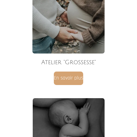
Atelier "
Soins du nouveau-né & gestes du
quotidien"
En savoir plus
Qui suis- je ?