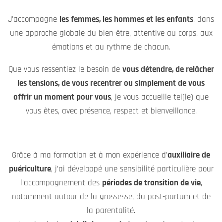
moment de détente
.
Chaque massage, chaque atelier est pensé comme une
parenthèse de bien-être
, favorisant détente, apaisement,
lâcher-prise et reconnexion à soi.
Je m’adapte à vous, à vos envies et à vos besoins du
moment, avec une écoute attentive et une approche
personnalisée.
Je vous accueille avec plaisir au
Studio Bien-être
, au pied
du Pic Saint-Loup, au
Mas de Londres (34380)
.
Je me déplace également
à domicile ou en établissement
de santé
, sur
Montpellier et ses alentours
, si vous préférez
la douceur de votre cocon.
Au plaisir de vous rencontrer, de partager un sourire et de