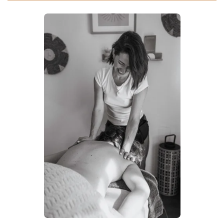
Un
moment d'écoute,
de
partage
sur votre vécu .
Créer un instant de bien-être, où
douceur
et
bienveillance
seront les maitres mots.
Je vous propose donc des temps de
bien-être
,
massages
,
ateliers
,
soutien post accouchement
au
studio ou à domicile
afin de vous accompagner dans chaque moment de votre
vie .
Les Massages
Chaque soin est adapté et pensé pour
répondre à vos