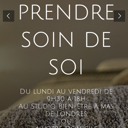
Bienvenue chez Charlotte
Achard,
Massages & Ateliers bien-être
Je propose des
soins bien-être personnalisés
pour
toutes
les personnes
souhaitant se détendre, prendre soin de leur
corps et s’offrir un moment de douceur :
Femmes
, incluant les futures mamans et jeunes
mamans (
spécialisation pré et post-partum grâce à mon
diplôme d’auxiliaire de puériculture et formation spécifique
),
Hommes
, pour des massages relaxants ou sur-mesure
adaptés à vos besoins,
Enfants
, avec des massages doux et adaptés à leur
âge.