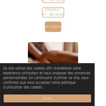
DOMICILE*
1H - 160 euros
Je réserve
Ce site utilise des cookies afin d’améliorer votre
expérience utilisateur et vous proposer des annonces
personnalisées. En continuant d'utiliser ce site, vous
confirmez que vous acceptez notre politique
d’utilisation des cookies.
Accord