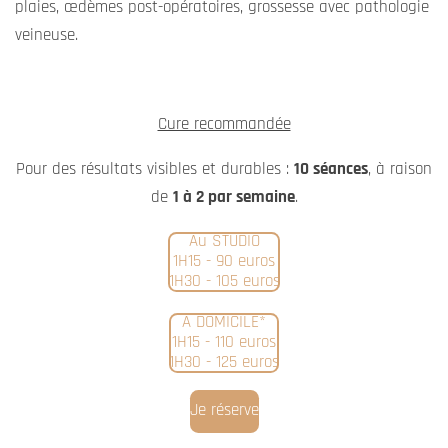
plaies, œdèmes post-opératoires, grossesse avec pathologie
veineuse.
Cure recommandée
Pour des résultats visibles et durables :
10 séances
, à raison
de
1 à 2 par semaine
.
Au STUDIO
1H15 - 90 euros
1H30 - 105 euros
A DOMICILE*
1H15 - 110 euros
1H30 - 125 euros
Je réserve