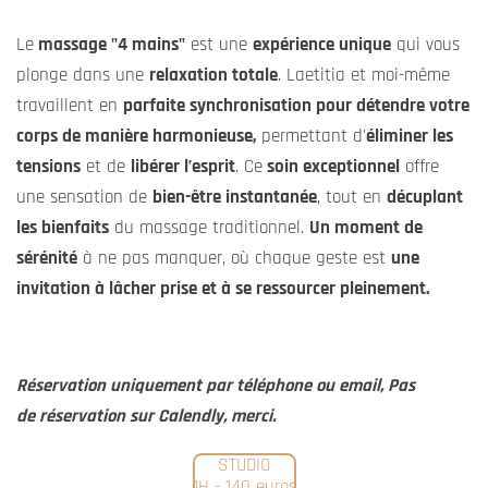
Le
massage "4 mains"
est une
expérience unique
qui vous
plonge dans une
relaxation totale
. Laetitia et moi-même
travaillent en
parfaite synchronisation pour détendre votre
corps de manière harmonieuse,
permettant d'
éliminer les
tensions
et de
libérer l’esprit
. Ce
soin exceptionnel
offre
une sensation de
bien-être instantanée
, tout en
décuplant
les bienfaits
du massage traditionnel.
Un moment de
sérénité
à ne pas manquer, où chaque geste est
une
invitation à lâcher prise et à se ressourcer pleinement.
Réservation uniquement par téléphone ou email, Pas
de réservation sur Calendly, merci.
STUDIO
1H - 140 euros