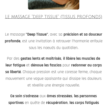
Le massage "deep tissue" (tissus profonds)
Le massage
"Deep Tissue"
, avec sa
précision et sa douceur
profonde
, est une invitation à retrouver l’harmonie enfouie
sous les noeuds du quotidien.
Par des
gestes lents et maîtrisés
,
il libère les muscles de
leur fatigue
et
dénoue les fascias
pour
redonner au corps
sa liberté
. Chaque pression est une caresse ferme, chaque
mouvement une vague apaisante qui dissipe les douleurs
et réveille une énergie nouvelle.
Ce soin s’adresse
aux
âmes stressées
,
les personnes
sportives
en quête de
récupération
,
les corps fatigués