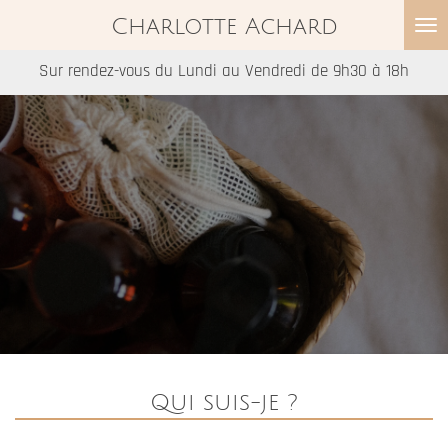
Passer
Charlotte Achard
au
Sur rendez-vous du Lundi au Vendredi de 9h30 à 18h
contenu
principal
Qui suis-je ?