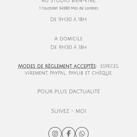
Au STUDIO bien-être,
1 l'oustalet 34380 Mas de Londres
De 9H30 à 18H
A domicile
De 9H30 à 18h
Modes de règlement acceptés
:
espèces,
virement, PayPal, Paylib et chèque.
Pour plus d'actualité
Suivez - moi
I
F
W