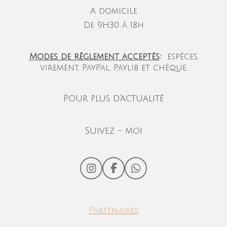
A domicile
De 9H30 à 18h
Modes de règlement acceptés
:
espèces,
virement, PayPal, Paylib et chèque.
Pour plus d'actualité
Suivez - moi
I
F
W
n
a
h
s
c
a
t
e
t
Partenaires
a
b
s
g
o
A